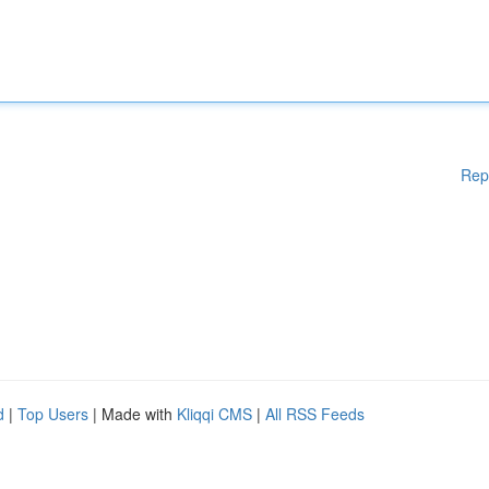
Rep
d
|
Top Users
| Made with
Kliqqi CMS
|
All RSS Feeds