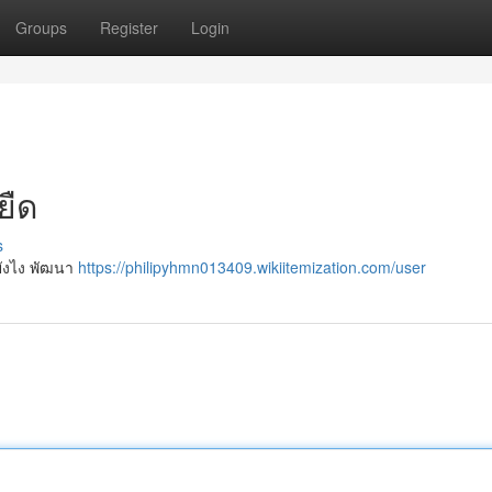
Groups
Register
Login
ยืด
s
 ยังไง พัฒนา
https://philipyhmn013409.wikiitemization.com/user