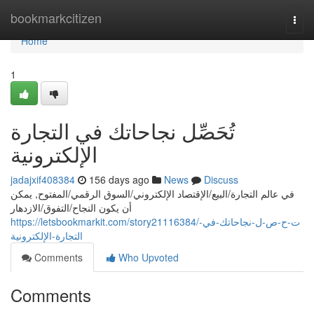
Home
bookmarkcitizen
Togg
navi
Home
1
تُحَصِّل نجاحاتك في التجارة
الإلكترونية
jadajxif408384
156 days ago
News
Discuss
في عالم التجارة/البيع/الإقتصاد الإلكتروني/السوق الرقمي/المفتوح, يمكن
أن يكون النجاح/التفوق/الازدهار
https://letsbookmarkit.com/story21116384/ت-ح-ص-ل-نجاحاتك-في-
التجارة-الإلكترونية
Comments
Who Upvoted
Comments