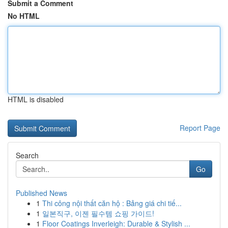
Submit a Comment
No HTML
HTML is disabled
Report Page
Search
Go
Published News
1
Thi công nội thất căn hộ : Bảng giá chi tiế...
1
일본직구, 이젠 필수템 쇼핑 가이드!
1
Floor Coatings Inverleigh: Durable & Stylish ...