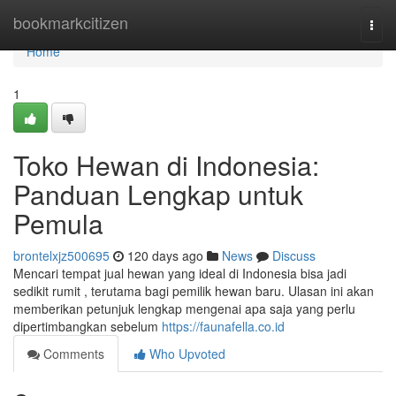
Home
bookmarkcitizen
Togg
navi
Home
1
Toko Hewan di Indonesia:
Panduan Lengkap untuk
Pemula
brontelxjz500695
120 days ago
News
Discuss
Mencari tempat jual hewan yang ideal di Indonesia bisa jadi
sedikit rumit , terutama bagi pemilik hewan baru. Ulasan ini akan
memberikan petunjuk lengkap mengenai apa saja yang perlu
dipertimbangkan sebelum
https://faunafella.co.id
Comments
Who Upvoted