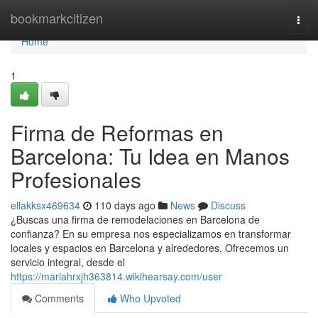
Home
bookmarkcitizen
Togg
navi
Home
1
Firma de Reformas en
Barcelona: Tu Idea en Manos
Profesionales
ellakksx469634
110 days ago
News
Discuss
¿Buscas una firma de remodelaciones en Barcelona de
confianza? En su empresa nos especializamos en transformar
locales y espacios en Barcelona y alrededores. Ofrecemos un
servicio integral, desde el
https://mariahrxjh363814.wikihearsay.com/user
Comments
Who Upvoted