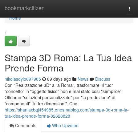
Home
bookmarkcitizen
Togg
navi
Home
1
Stampa 3D Roma: La Tua Idea
Prende Forma
nikolasdylo097905
89 days ago
News
Discuss
Con "Realizzazione 3D" a "a Roma", trasformare "il tuo"
"concetto" in "oggetto fisico" non è mai stato così "semplice".
Offriamo "soluzioni personalizzate" per "la produzione" di
"componenti" "in tre dimensioni". Che
https://shaniaxbqj454985.onesmablog.com/stampa-3d-roma-la-
tua-idea-prende-forma-82628828
Comments
Who Upvoted