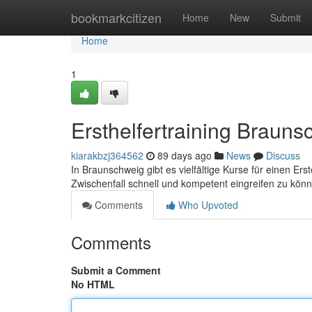
Home
bookmarkcitizen
Home
New
Submit
Home
1
Ersthelfertraining Brauns
kiarakbzj364562
89 days ago
News
Discuss
In Braunschweig gibt es vielfältige Kurse für einen Ers
Zwischenfall schnell und kompetent eingreifen zu kön
Comments
Who Upvoted
Comments
Submit a Comment
No HTML