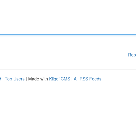
Rep
d
|
Top Users
| Made with
Kliqqi CMS
|
All RSS Feeds