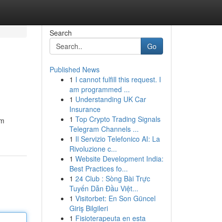
Search
Go
Published News
1
I cannot fulfill this request. I
am programmed ...
1
Understanding UK Car
Insurance
1
Top Crypto Trading Signals
im
Telegram Channels ...
1
Il Servizio Telefonico AI: La
Rivoluzione c...
1
Website Development India:
Best Practices fo...
1
24 Club : Sòng Bài Trực
Tuyến Dẫn Đầu Việt...
1
Visitorbet: En Son Güncel
Giriş Bilgileri
1
Fisioterapeuta en esta