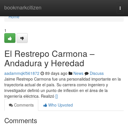
Home
bookmarkcitizen
Togg
navi
Home
1
El Restrepo Carmona –
Andadura y Heredad
aadammqkf561872
89 days ago
News
Discuss
Jaime Restrepo Carmona fue una personalidad importante en la
trayectoria actual de el país. Su carrera como ingeniero y
investigador definió un punto de inflexión en el área de la
ingeniería eléctrica. Realizó
[]
Comments
Who Upvoted
Comments