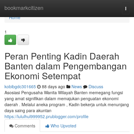
Home
bookmarkcitizen
Togg
navi
Home
1
Peran Penting Kadin Daerah
Banten dalam Pengembangan
Ekonomi Setempat
kobibgdc301665
88 days ago
News
Discuss
Asosiasi Pengusaha Wanita Wilayah Banten memegang fungsi
yang amat signifikan dalam memajukan penguatan ekonomi
daerah . Melalui aneka program , Kadin bekerja untuk menunjang
daya saing para akuntan
https://lululhul999952.prublogger.com/profile
Comments
Who Upvoted