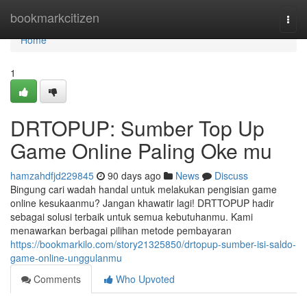
Home
bookmarkcitizen
Togg
navi
Home
1
DRTOPUP: Sumber Top Up
Game Online Paling Oke mu
hamzahdfjd229845
90 days ago
News
Discuss
Bingung cari wadah handal untuk melakukan pengisian game
online kesukaanmu? Jangan khawatir lagi! DRTTOPUP hadir
sebagai solusi terbaik untuk semua kebutuhanmu. Kami
menawarkan berbagai pilihan metode pembayaran
https://bookmarkilo.com/story21325850/drtopup-sumber-isi-saldo-
game-online-unggulanmu
Comments
Who Upvoted