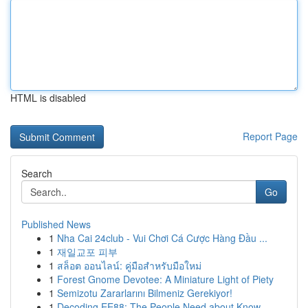
HTML is disabled
Report Page
Search
Go
Published News
1
Nha Cai 24club - Vui Chơi Cá Cược Hàng Đầu ...
1
재일교포 피부
1
สล็อต ออนไลน์: คู่มือสำหรับมือใหม่
1
Forest Gnome Devotee: A Miniature Light of Piety
1
Semizotu Zararlarını Bilmeniz Gerekiyor!
1
Decoding EE88: The People Need about Know