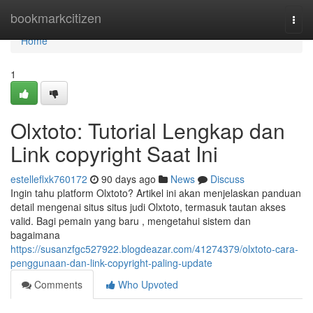
Home
bookmarkcitizen
Togg
navi
Home
1
Olxtoto: Tutorial Lengkap dan
Link copyright Saat Ini
estelleflxk760172
90 days ago
News
Discuss
Ingin tahu platform Olxtoto? Artikel ini akan menjelaskan panduan
detail mengenai situs situs judi Olxtoto, termasuk tautan akses
valid. Bagi pemain yang baru , mengetahui sistem dan
bagaimana
https://susanzfgc527922.blogdeazar.com/41274379/olxtoto-cara-
penggunaan-dan-link-copyright-paling-update
Comments
Who Upvoted