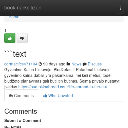
Home
bookmarkcitizen
Togg
navi
Home
1
```text
cormacjfcs471104
90 days ago
News
Discuss
Gyvenimo Kaina Lietuvoje: Biudžetas ir Patarimai Lietuvoje
gyvenimo kaina dabar yra pakankamai nei keli metus, todėl
biudžeto planavimas gali būti itin būtinas. Šeima privalo nustatyti
įvairius
https://pumpkinabroad.com/life-abroad-in-the-eu/
Comments
Who Upvoted
Comments
Submit a Comment
No HTML