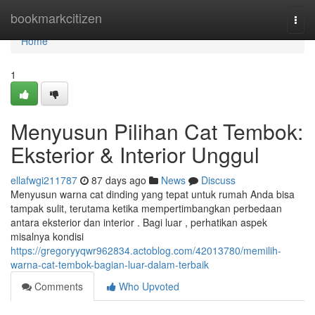
Home
bookmarkcitizen
Togg
navi
Home
1
Menyusun Pilihan Cat Tembok:
Eksterior & Interior Unggul
ellafwgi211787
87 days ago
News
Discuss
Menyusun warna cat dinding yang tepat untuk rumah Anda bisa
tampak sulit, terutama ketika mempertimbangkan perbedaan
antara eksterior dan interior . Bagi luar , perhatikan aspek
misalnya kondisi
https://gregoryyqwr962834.actoblog.com/42013780/memilih-
warna-cat-tembok-bagian-luar-dalam-terbaik
Comments
Who Upvoted