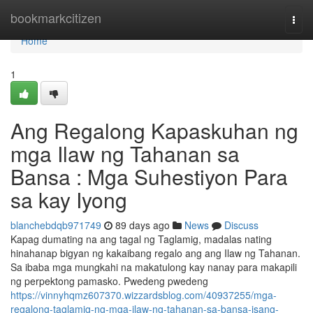
Home
bookmarkcitizen
Togg
navi
Home
1
Ang Regalong Kapaskuhan ng
mga Ilaw ng Tahanan sa
Bansa : Mga Suhestiyon Para
sa kay Iyong
blanchebdqb971749
89 days ago
News
Discuss
Kapag dumating na ang tagal ng Taglamig, madalas nating
hinahanap bigyan ng kakaibang regalo ang ang Ilaw ng Tahanan.
Sa ibaba mga mungkahi na makatulong kay nanay para makapili
ng perpektong pamasko. Pwedeng pwedeng
https://vinnyhqmz607370.wizzardsblog.com/40937255/mga-
regalong-taglamig-ng-mga-ilaw-ng-tahanan-sa-bansa-isang-