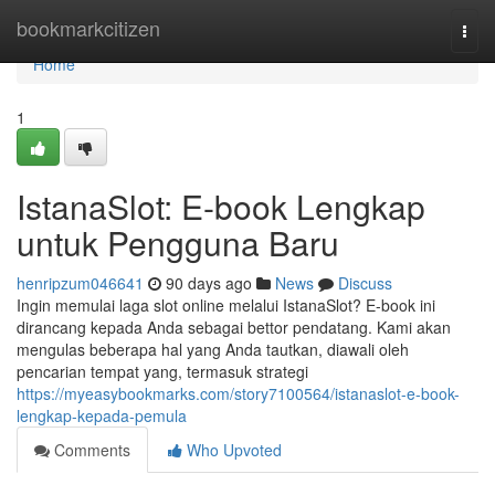
Home
bookmarkcitizen
Togg
navi
Home
1
IstanaSlot: E-book Lengkap
untuk Pengguna Baru
henripzum046641
90 days ago
News
Discuss
Ingin memulai laga slot online melalui IstanaSlot? E-book ini
dirancang kepada Anda sebagai bettor pendatang. Kami akan
mengulas beberapa hal yang Anda tautkan, diawali oleh
pencarian tempat yang, termasuk strategi
https://myeasybookmarks.com/story7100564/istanaslot-e-book-
lengkap-kepada-pemula
Comments
Who Upvoted