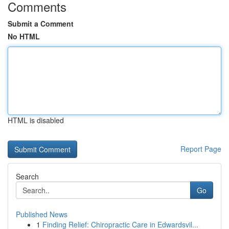
Comments
Submit a Comment
No HTML
HTML is disabled
Report Page
Search
Go
Published News
1
Finding Relief: Chiropractic Care in Edwardsvil...