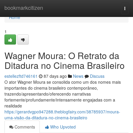
Home
bookmarkcitizen
Togg
navi
Home
1
Wagner Moura: O Retrato da
Ditadura no Cinema Brasileiro
estellezftd746161
87 days ago
News
Discuss
O ator Wagner Moura se consolida como um dos nomes mais
importantes do cinema brasileiro contemporâneo,
trazendo/apresentando/oferecendo narrativas
fortemente/profundamente/intensamente engajadas com a
realidade
https://gerardvgpo947288.theblogfairy.com/38785937/moura-
uma-visão-da-ditadura-no-cinema-brasileiro
Comments
Who Upvoted