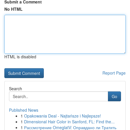
Submit a Comment
No HTML
HTML is disabled
Report Page
Search
Go
Published News
1
Opakowania Deal - Najtańsze i Najlepsze!
1
Dimensional Hair Color in Sanford, FL: Find the...
1
Рассмотрение OmeglatV: Оправдано ли Тратить