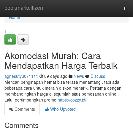
Home
bookmarkcitizen
Togg
navi
Home
1
Akomodasi Murah: Cara
Mendapatkan Harga Terbaik
agnesutyu071111
89 days ago
News
Discuss
Mencari penginapan hemat bisa terasa menantang , tapi ada
beberapa cara untuk meraih diskon menarik. Pertama dengan
membandingkan harga di sejumlah situs pemesanan online .
Lalu, pertimbangkan promo
https://cozzy.id/
Comments
Who Upvoted
Comments