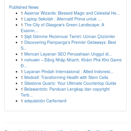
Published News
1
Aasimar Wizards: Blessed Magic and Celestial He...
1
Laptop Sekolah : Alternatif Prima untuk ...
1
The City of Glasgow's Green Landscape: A
Examin...
1
Şişli Gömme Rezervuar Tamiri: Uzman Çözümler
1
Discovering Pampanga's Premier Getaways: Best
S...
1
Mencari Layanan SEO Perusahaan Unggul di...
1
nohuwin – Đăng Nhập Nhanh, Khám Phá Kho Game
Đ...
1
Layanan Pindah Internasional : Allied Indonesi...
1
Medcell: Transforming Health with Stem Cells
1
Silestone Quartz: Your Ultimate Countertop Guide
1
Belawantoto: Panduan Lengkap dan copyright
Terb...
1
adquisición Carfentanil