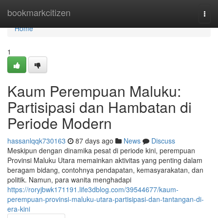
Home
bookmarkcitizen
Togg
navi
Home
1
Kaum Perempuan Maluku:
Partisipasi dan Hambatan di
Periode Modern
hassanlqqk730163
87 days ago
News
Discuss
Meskipun dengan dinamika pesat di periode kini, perempuan
Provinsi Maluku Utara memainkan aktivitas yang penting dalam
beragam bidang, contohnya pendapatan, kemasyarakatan, dan
politik. Namun, para wanita menghadapi
https://roryjbwk171191.life3dblog.com/39544677/kaum-
perempuan-provinsi-maluku-utara-partisipasi-dan-tantangan-di-
era-kini