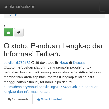
Home
bookmarkcitizen
Togg
navi
Home
1
Olxtoto: Panduan Lengkap dan
Informasi Terbaru
estelleflxk760172
89 days ago
News
Discuss
Olxtoto merupakan platform yang semakin populer untuk
berjualan dan membeli barang bekas atau baru. Artikel ini akan
memberikan Anda sepintas informasi lengkap tentang cara
menggunakan situs ini, termasuk tips dan trik
https://directoryweburl.com/listings13554836/olxtoto-panduan-
lengkap-dan-informasi-terbaru
Comments
Who Upvoted