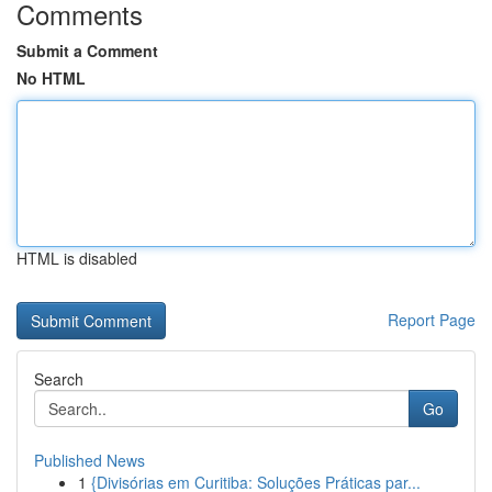
Comments
Submit a Comment
No HTML
HTML is disabled
Report Page
Search
Go
Published News
1
{Divisórias em Curitiba: Soluções Práticas par...