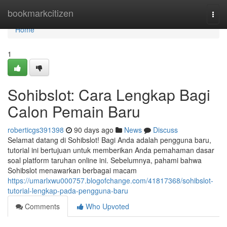
Home
bookmarkcitizen
Togg
navi
Home
1
Sohibslot: Cara Lengkap Bagi
Calon Pemain Baru
roberticgs391398
90 days ago
News
Discuss
Selamat datang di Sohibslot! Bagi Anda adalah pengguna baru,
tutorial ini bertujuan untuk memberikan Anda pemahaman dasar
soal platform taruhan online ini. Sebelumnya, pahami bahwa
Sohibslot menawarkan berbagai macam
https://umarlxwu000757.blogofchange.com/41817368/sohibslot-
tutorial-lengkap-pada-pengguna-baru
Comments
Who Upvoted