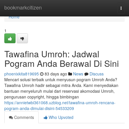
Home
bookmarkcitizen
Togg
navi
Home
1
Tawafina Umroh: Jadwal
Pogram Anda Berawal Di Sini
phoenixkita819695
83 days ago
News
Discuss
Mencari solusi terbaik untuk menyusun pogram Umroh Anda?
Tawafina Umroh hadir sebagai mitra Anda. Kami menyediakan
bantuan menyeluruh mulai dari reservasi akomodasi Umroh,
pengurusan copyright, hingga bimbingan
https://annietwbi361068.uzblog.net/tawafina-umroh-rencana-
pogram-anda-dimulai-disini-54533209
Comments
Who Upvoted