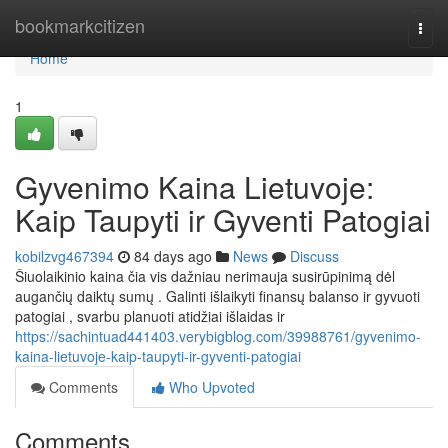
Home
bookmarkcitizen
Togg
navi
Home
1
Gyvenimo Kaina Lietuvoje:
Kaip Taupyti ir Gyventi Patogiai
kobilzvg467394
84 days ago
News
Discuss
Šiuolaikinio kaina čia vis dažniau nerimauja susirūpinimą dėl
augančių daiktų sumų . Galinti išlaikyti finansų balanso ir gyvuoti
patogiai , svarbu planuoti atidžiai išlaidas ir
https://sachintuad441403.verybigblog.com/39988761/gyvenimo-
kaina-lietuvoje-kaip-taupyti-ir-gyventi-patogiai
Comments
Who Upvoted
Comments