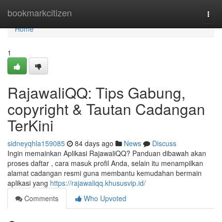
Home
bookmarkcitizen
Togg
navi
Home
1
RajawaliQQ: Tips Gabung,
copyright & Tautan Cadangan
TerKini
sidneyqhla159085
84 days ago
News
Discuss
Ingin memainkan Aplikasi RajawaliQQ? Panduan dibawah akan
proses daftar , cara masuk profil Anda, selain itu menampilkan
alamat cadangan resmi guna membantu kemudahan bermain
aplikasi yang
https://rajawaliqq.khususvip.id/
Comments
Who Upvoted