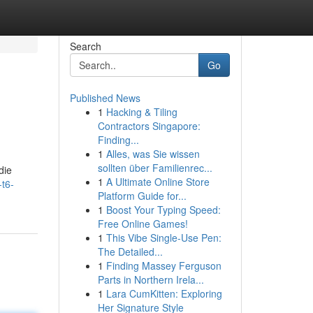
Search
Go
Published News
1
Hacking & Tiling
Contractors Singapore:
Finding...
1
Alles, was Sie wissen
sollten über Familienrec...
die
1
A Ultimate Online Store
t6-
Platform Guide for...
1
Boost Your Typing Speed:
Free Online Games!
1
This Vibe Single-Use Pen:
The Detailed...
1
Finding Massey Ferguson
Parts in Northern Irela...
1
Lara CumKitten: Exploring
Her Signature Style