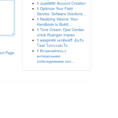
1
Juad888r Account Creation
1
Optimize Your Field
Service: Software Solutions...
1
Realizing Visions: Your
Handbook to Buildi...
1
Tone Cream: Opsi Cerdas
untuk Ruangan Impian
1
waspin66 เครดิตฟรี: ลุ้นรับ
โชค! โปรแรงสะใจ
1
Встречайтесь с
ort Page
интересными
собеседниками онл...