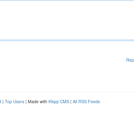
Rep
d
|
Top Users
| Made with
Kliqqi CMS
|
All RSS Feeds