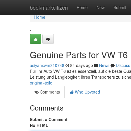
Home
bookmarkcitizen
Home
New
Submit
Home
1
Genuine Parts for VW T6
asiyanxwm310748
84 days ago
News
Discuss
Für Ihr Auto VW T6 ist es essenziell, auf die beste Qua
Leistung und Langlebigkeit Ihres Transporters zu sic
original-teile
Comments
Who Upvoted
Comments
Submit a Comment
No HTML