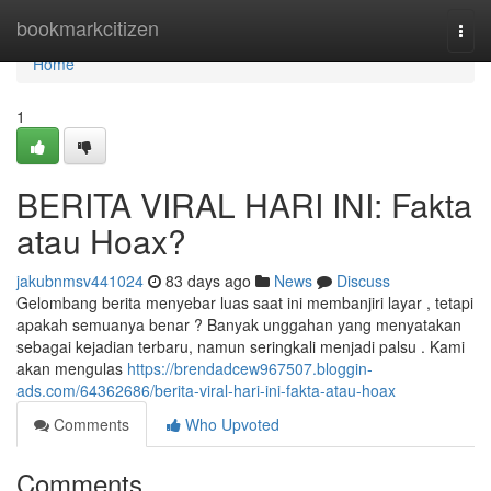
Home
bookmarkcitizen
Togg
navi
Home
1
BERITA VIRAL HARI INI: Fakta
atau Hoax?
jakubnmsv441024
83 days ago
News
Discuss
Gelombang berita menyebar luas saat ini membanjiri layar , tetapi
apakah semuanya benar ? Banyak unggahan yang menyatakan
sebagai kejadian terbaru, namun seringkali menjadi palsu . Kami
akan mengulas
https://brendadcew967507.bloggin-
ads.com/64362686/berita-viral-hari-ini-fakta-atau-hoax
Comments
Who Upvoted
Comments