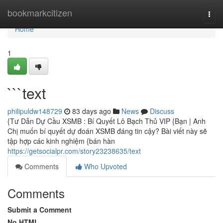
Home
bookmarkcitizen
Togg
navi
Home
1
```text
philipuldw148729
83 days ago
News
Discuss
{Tư Dẫn Dự Cầu XSMB : Bí Quyết Lô Bạch Thủ VIP {Bạn | Anh
Chị muốn bí quyết dự đoán XSMB đáng tin cậy? Bài viết này sẽ
tập hợp các kinh nghiệm {bán hàn
https://getsocialpr.com/story23238635/text
Comments
Who Upvoted
Comments
Submit a Comment
No HTML