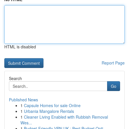
HTML is disabled
Report Page
Search
Go
Published News
1
Capsule Homes for sale Online
1
Urbania Mangalore Rentals
1
Cleaner Living Enabled with Rubbish Removal
Wes...
1
Budget-Friendly VPN UK : Best Budget Opti...