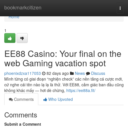
Home
bookmarkcitizen
Togg
navi
Home
1
EE88 Casino: Your final on the
web Gaming vacation spot
phoenixdzxa117053
82 days ago
News
Discuss
Mình từng có giai đoạn “nghiện check” các nền tảng cá cược mới,
cứ nghe cái tên nào lạ lạ là thử. Với EE88, cảm giác ban đầu cũng
không khác mấy — hơi dè chừng,
https://ee88a.fit/
Comments
Who Upvoted
Comments
Submit a Comment