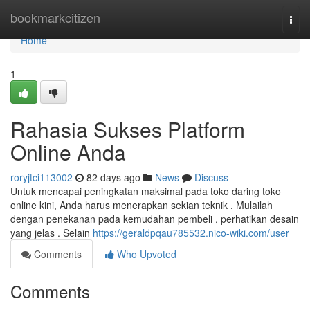
Home
bookmarkcitizen
Togg
navi
Home
1
Rahasia Sukses Platform
Online Anda
roryjtci113002
82 days ago
News
Discuss
Untuk mencapai peningkatan maksimal pada toko daring toko
online kini, Anda harus menerapkan sekian teknik . Mulailah
dengan penekanan pada kemudahan pembeli , perhatikan desain
yang jelas . Selain
https://geraldpqau785532.nico-wiki.com/user
Comments
Who Upvoted
Comments