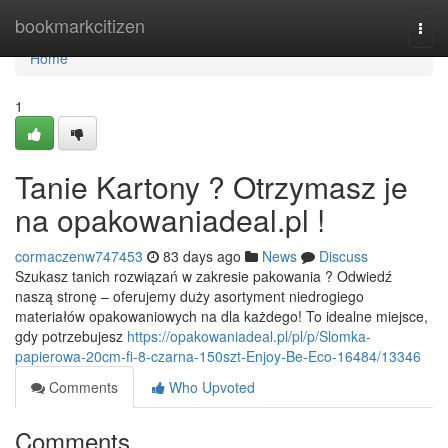
Home
bookmarkcitizen
Togg
navi
Home
1
Tanie Kartony ? Otrzymasz je
na opakowaniadeal.pl !
cormaczenw747453
83 days ago
News
Discuss
Szukasz tanich rozwiązań w zakresie pakowania ? Odwiedź
naszą stronę – oferujemy duży asortyment niedrogiego
materiałów opakowaniowych na dla każdego! To idealne miejsce,
gdy potrzebujesz
https://opakowaniadeal.pl/pl/p/Slomka-
papierowa-20cm-fi-8-czarna-150szt-Enjoy-Be-Eco-16484/13346
Comments
Who Upvoted
Comments