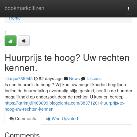
Home
bookmarkcitizen
Togg
navi
Home
1
Huurprijs te hoog? Uw rechten
kennen.
lillixqcx735945
82 days ago
News
Discuss
Is een huurprijs te hoog ? Wij kunt uw mogelijkheden begrijpen .
Indien de huurbetaling overmatig stijgt gesteld, heeft u de huurder
mogelijkheid op onderzoek door de rechter. U kunnen beroep
https://karimjdil483699.blogolenta.com/38371261/huurprijs-te-
hoog-uw-rechten-kennen
Comments
Who Upvoted
Comments