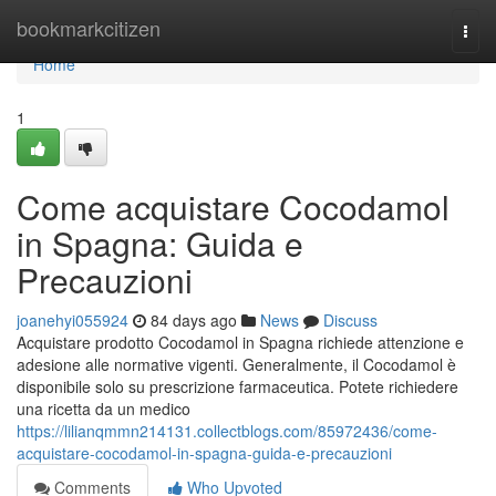
Home
bookmarkcitizen
Togg
navi
Home
1
Come acquistare Cocodamol
in Spagna: Guida e
Precauzioni
joanehyi055924
84 days ago
News
Discuss
Acquistare prodotto Cocodamol in Spagna richiede attenzione e
adesione alle normative vigenti. Generalmente, il Cocodamol è
disponibile solo su prescrizione farmaceutica. Potete richiedere
una ricetta da un medico
https://lilianqmmn214131.collectblogs.com/85972436/come-
acquistare-cocodamol-in-spagna-guida-e-precauzioni
Comments
Who Upvoted