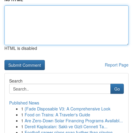
HTML is disabled
Report Page
Search
Go
Published News
1
{Fade Disposable V3: A Comprehensive Look
1
Food on Trains: A Traveler's Guide
1
Are Zero-Down Solar Financing Programs Availabl...
1
Dereli Kaplıcaları: Saklı ve Gizli Cenneti Ta...
1
Football career plans span further than playing...