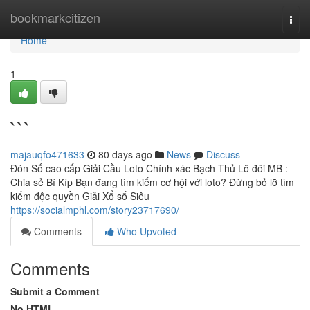
Home
bookmarkcitizen
Togg
navi
Home
1
```
majauqfo471633
80 days ago
News
Discuss
Đón Số cao cấp Giải Cầu Loto Chính xác Bạch Thủ Lô đôi MB :
Chia sẻ Bí Kíp Bạn đang tìm kiếm cơ hội với loto? Đừng bỏ lỡ tìm
kiếm độc quyền Giải Xổ số Siêu
https://socialmphl.com/story23717690/
Comments
Who Upvoted
Comments
Submit a Comment
No HTML