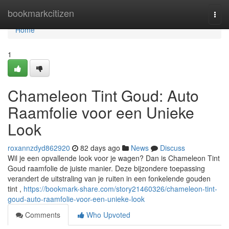
Home
bookmarkcitizen
Togg
navi
Home
1
Chameleon Tint Goud: Auto
Raamfolie voor een Unieke
Look
roxannzdyd862920
82 days ago
News
Discuss
Wil je een opvallende look voor je wagen? Dan is Chameleon Tint
Goud raamfolie de juiste manier. Deze bijzondere toepassing
verandert de uitstraling van je ruiten in een fonkelende gouden
tint ,
https://bookmark-share.com/story21460326/chameleon-tint-
goud-auto-raamfolie-voor-een-unieke-look
Comments
Who Upvoted