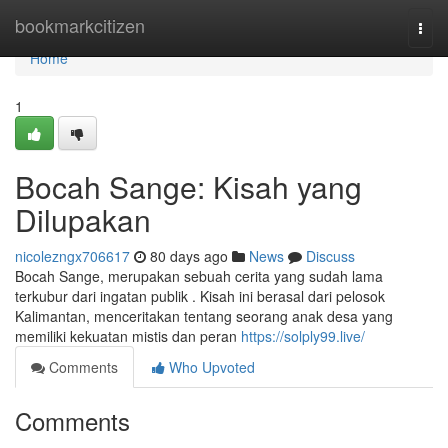
Home
bookmarkcitizen
Togg
navi
Home
1
Bocah Sange: Kisah yang
Dilupakan
nicolezngx706617
80 days ago
News
Discuss
Bocah Sange, merupakan sebuah cerita yang sudah lama
terkubur dari ingatan publik . Kisah ini berasal dari pelosok
Kalimantan, menceritakan tentang seorang anak desa yang
memiliki kekuatan mistis dan peran
https://solply99.live/
Comments
Who Upvoted
Comments