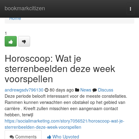
Home
bookmarkcitizen
Togg
navi
Home
1
Horoscoop: Wat je
sterrenbeelden deze week
voorspellen
andrewgsdv796130
80 days ago
News
Discuss
Deze periode belooft interessant voor de meeste constellaties.
Rammen kunnen verwachten een obstakel op het gebied van
carrière . Kreeft zullen misschien een aangenaam contact
hebben, terwijl
https://socialimarketing.com/story7056521/horoscoop-wat-je-
sterrenbeelden-deze-week-voorspellen
Comments
Who Upvoted