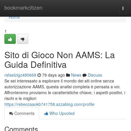
Home
bookmarkcitizen
Togg
navi
Home
1
Sito di Gioco Non AAMS: La
Guida Definitiva
rafaelzigz480668
79 days ago
News
Discuss
Se sei interessato a esplorare il mondo dei siti online senza
autorizzazione AAMS, questa analisi completa è pensata a voi.
Affronteremo proviamo le caratteristiche chiave, i aspetti positivi, i
rischi e le migliori
https://rebeccaaokb741758.azzablog.com/profile
Comments
Who Upvoted
Comments