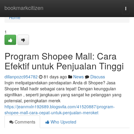
Home
bookmarkcitizen
Togg
navi
Home
1
Program Shopee Mall: Cara
Efektif untuk Penjualan Tinggi
dillanpozc954782
81 days ago
News
Discuss
Ingin melipatgandakan pendapatan Anda di Shopee? Jasa
Shopee Mall hadir sebagai cara tepat! Dengan keunggulan
signifikan , seperti jangkauan yang sangat ke pelanggan yang
potensial, peningkatan merek
https://jeanmxln192689.blogsvila.com/41520887/program-
shopee-mall-cara-cepat-untuk-penjualan-meroket
Comments
Who Upvoted