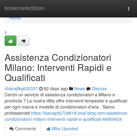
Home
bookmarkcitizen
Togg
navi
Home
1
Assistenza Condizionatori
Milano: Interventi Rapidi e
Qualificati
chiarajfkg632337
82 days ago
News
Discuss
Cerchi un servizio di assistenza condizionatori a Milano e
provincia ? La nostra ditta offre interventi tempestivi e qualificati
per ogni marca e modello di condizionatori d'aria . Siamo
professionisti
https://kianaptfy728818.total-blog.com/assistenza-
condizionatori-milano-interventi-rapidi-e-qualificati-66909424
Comments
Who Upvoted