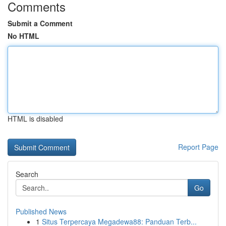
Comments
Submit a Comment
No HTML
HTML is disabled
Report Page
Search
Go
Published News
1
Situs Terpercaya Megadewa88: Panduan Terb...