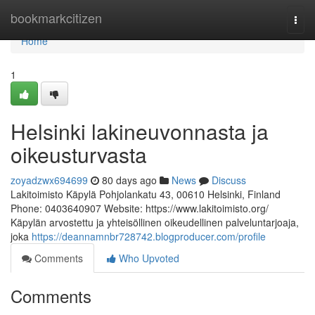
Home
bookmarkcitizen
Togg
navi
Home
1
Helsinki lakineuvonnasta ja
oikeusturvasta
zoyadzwx694699
80 days ago
News
Discuss
Lakitoimisto Käpylä Pohjolankatu 43, 00610 Helsinki, Finland
Phone: 0403640907 Website: https://www.lakitoimisto.org/
Käpylän arvostettu ja yhteisöllinen oikeudellinen palveluntarjoaja,
joka
https://deannamnbr728742.blogproducer.com/profile
Comments
Who Upvoted
Comments