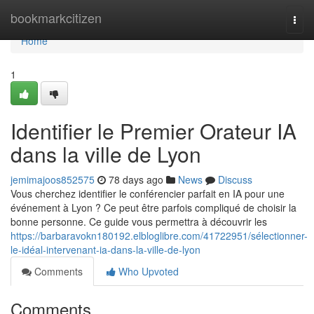
Home
bookmarkcitizen
Togg
navi
Home
1
Identifier le Premier Orateur IA
dans la ville de Lyon
jemimajoos852575
78 days ago
News
Discuss
Vous cherchez identifier le conférencier parfait en IA pour une
événement à Lyon ? Ce peut être parfois compliqué de choisir la
bonne personne. Ce guide vous permettra à découvrir les
https://barbaravokn180192.elbloglibre.com/41722951/sélectionner-
le-idéal-intervenant-ia-dans-la-ville-de-lyon
Comments
Who Upvoted
Comments