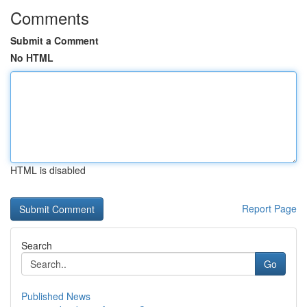
Comments
Submit a Comment
No HTML
HTML is disabled
Report Page
Search
Go
Published News