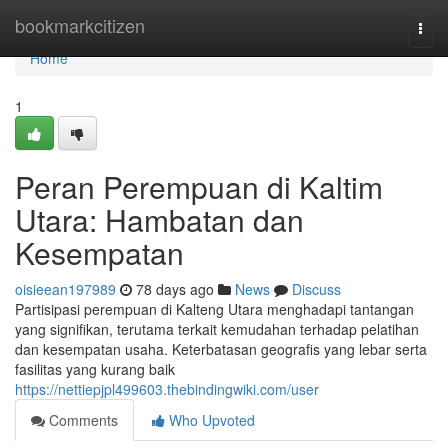
Home
bookmarkcitizen
Togg
navi
Home
1
Peran Perempuan di Kaltim
Utara: Hambatan dan
Kesempatan
oisieean197989
78 days ago
News
Discuss
Partisipasi perempuan di Kalteng Utara menghadapi tantangan
yang signifikan, terutama terkait kemudahan terhadap pelatihan
dan kesempatan usaha. Keterbatasan geografis yang lebar serta
fasilitas yang kurang baik
https://nettiepjpl499603.thebindingwiki.com/user
Comments
Who Upvoted