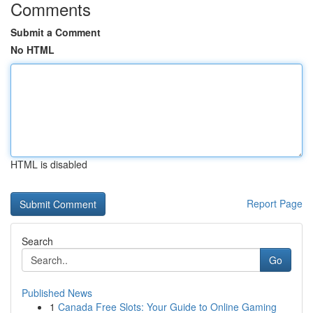
Comments
Submit a Comment
No HTML
HTML is disabled
Report Page
Search
Go
Published News
1
Canada Free Slots: Your Guide to Online Gaming