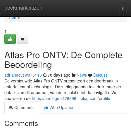
Home
bookmarkcitizen
Togg
navi
Home
1
Atlas Pro ONTV: De Complete
Beoordeling
adrianacyew876116
78 days ago
News
Discuss
De vernieuwde Atlas Pro ONTV presenteert een doorbraak in
entertainment technologie. Deze diepgaande test duikt naar de
details van dit apparaat, van de resolutie tot de navigatie. We
analyseren de
https://anniegerr476396.ltfblog.com/profile
Comments
Who Upvoted
Comments