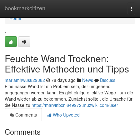
Home
bookmarkcitizen
Togg
navi
Home
1
Feuchte Wand Trocknen:
Effektive Methoden und Tipps
mariamhwus829382
78 days ago
News
Discuss
Eine nasse Wand ist ein Problem sein, der umgehend
angegangen werden kann. Es gibt einige effektive Wege , um die
Wand wieder ab zu bekommen. Zunächst sollte , die Ursache für
die Nässe zu
https://marvinbxnl649972.muzwiki.com/user
Comments
Who Upvoted
Comments