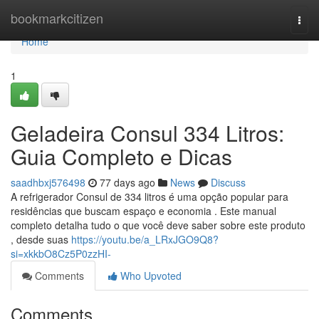
Home
bookmarkcitizen
Togg
navi
Home
1
Geladeira Consul 334 Litros:
Guia Completo e Dicas
saadhbxj576498
77 days ago
News
Discuss
A refrigerador Consul de 334 litros é uma opção popular para
residências que buscam espaço e economia . Este manual
completo detalha tudo o que você deve saber sobre este produto
, desde suas
https://youtu.be/a_LRxJGO9Q8?
si=xkkbO8Cz5P0zzHI-
Comments
Who Upvoted
Comments