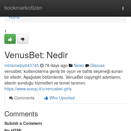
Home
bookmarkcitizen
Togg
navi
Home
1
VenusBet: Nedir
miriamatpy643745
78 days ago
News
Discuss
venusbet, kullanıcılarına geniş bir oyun ve bahis seçeneği sunan
bir sitedir. Aşağıdaki bölümlerde, VenusBet copyright adımlarını,
sitenin sunduğu hizmetleri ve temel tanımını
https://www.scoop.it/u/venusbet-giris
Comments
Who Upvoted
Comments
Submit a Comment
No HTML