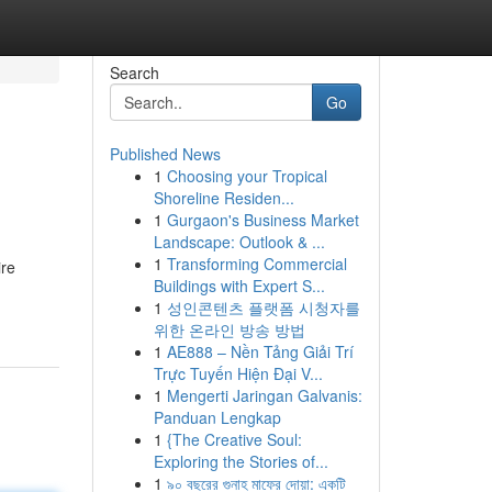
Search
Go
Published News
1
Choosing your Tropical
Shoreline Residen...
1
Gurgaon's Business Market
Landscape: Outlook & ...
1
Transforming Commercial
ire
Buildings with Expert S...
1
성인콘텐츠 플랫폼 시청자를
위한 온라인 방송 방법
1
AE888 – Nền Tảng Giải Trí
Trực Tuyến Hiện Đại V...
1
Mengerti Jaringan Galvanis:
Panduan Lengkap
1
{The Creative Soul:
Exploring the Stories of...
1
৯০ বছরের গুনাহ মাফের দোয়া: একটি