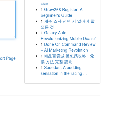
আমল
1
Grow268 Register: A
Beginner's Guide
1
제주 스파 선택 시 알아야 할
모든 것
1
Galaxy Auto:
Revolutionizing Mobile Deals?
1
Done On Command Review
– AI Marketing Revolution
1
精品百貨城 禮包碼攻略：兌
ort Page
換 方法 完整 說明
1
Speedau: A budding
sensation in the racing ...