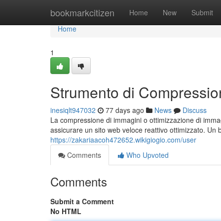
Home
bookmarkcitizen
Home
New
Submit
Home
1
Strumento di Compressio
inesiqlt947032
77 days ago
News
Discuss
La compressione di immagini o ottimizzazione di imma
assicurare un sito web veloce reattivo ottimizzato. Un 
https://zakariaacoh472652.wikigiogio.com/user
Comments
Who Upvoted
Comments
Submit a Comment
No HTML