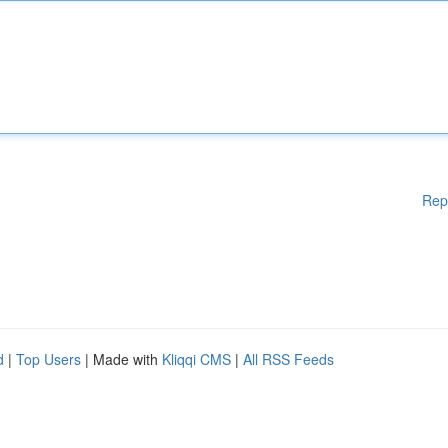
Rep
d
|
Top Users
| Made with
Kliqqi CMS
|
All RSS Feeds