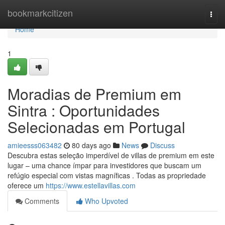
Home
bookmarkcitizen
Togg
navi
Home
1
Moradias de Premium em
Sintra : Oportunidades
Selecionadas em Portugal
amieesss063482
80 days ago
News
Discuss
Descubra estas seleção imperdível de villas de premium em este
lugar – uma chance ímpar para investidores que buscam um
refúgio especial com vistas magníficas . Todas as propriedade
oferece um
https://www.estellavillas.com
Comments
Who Upvoted